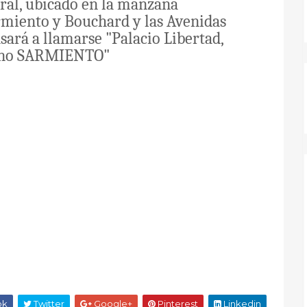
tral, ubicado en la manzana
rmiento y Bouchard y las Avenidas
sará a llamarse "Palacio Libertad,
tino SARMIENTO"
Informate de Todo - info
ok
Twitter
Google+
Pinterest
Linkedin