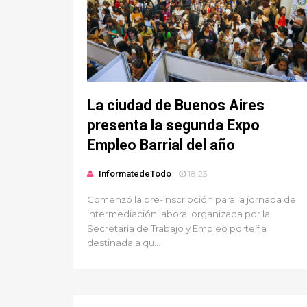
La ciudad de Buenos Aires
presenta la segunda Expo
Empleo Barrial del año
InformatedeTodo
18:23
Comenzó la pre-inscripción para la jornada de
intermediación laboral organizada por la
Secretaría de Trabajo y Empleo porteña
destinada a qu...