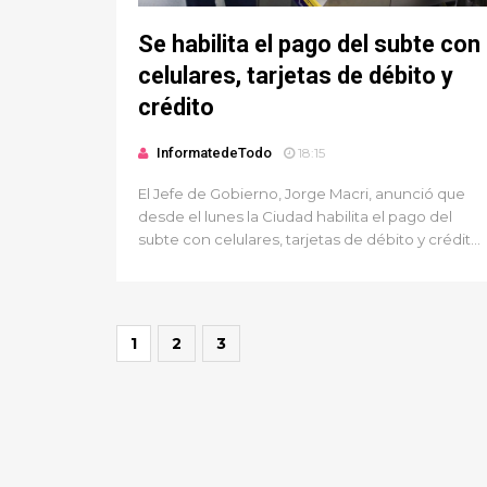
Se habilita el pago del subte con
celulares, tarjetas de débito y
crédito
InformatedeTodo
18:15
El Jefe de Gobierno, Jorge Macri, anunció que
desde el lunes la Ciudad habilita el pago del
subte con celulares, tarjetas de débito y crédit...
1
2
3