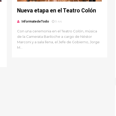
Nueva etapa en el Teatro Colón
InformatedeTodo
9:44
Con una ceremonia en el Teatro Colón, música
de la Camerata Bariloche a cargo de Néstor
Marconi y a sala llena, el Jefe de Gobierno, Jorge
M...