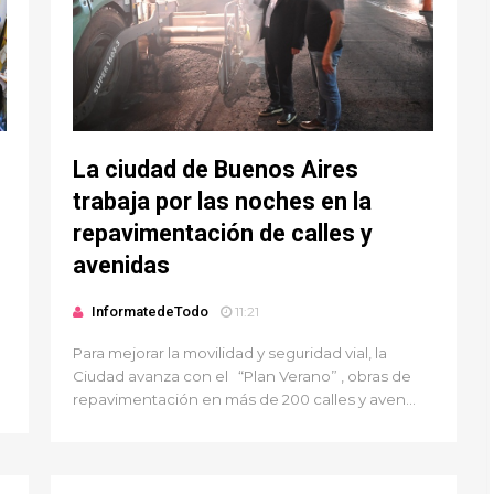
La ciudad de Buenos Aires
trabaja por las noches en la
repavimentación de calles y
avenidas
InformatedeTodo
11:21
Para mejorar la movilidad y seguridad vial, la
Ciudad avanza con el “Plan Verano” , obras de
repavimentación en más de 200 calles y aven...