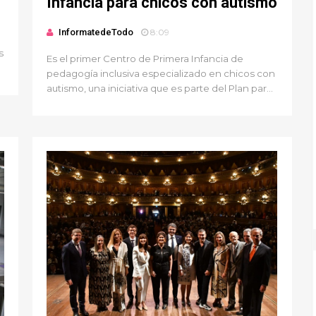
Infancia para chicos con autismo
InformatedeTodo
8:09
s
Es el primer Centro de Primera Infancia de
pedagogía inclusiva especializado en chicos con
autismo, una iniciativa que es parte del Plan par...