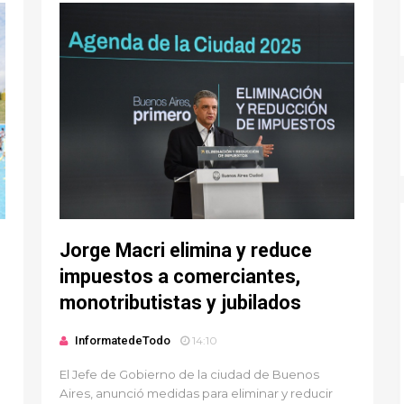
Informate de Todo -
Jorge Macri elimina y reduce
impuestos a comerciantes,
monotributistas y jubilados
InformatedeTodo
14:10
El Jefe de Gobierno de la ciudad de Buenos
Aires, anunció medidas para eliminar y reducir