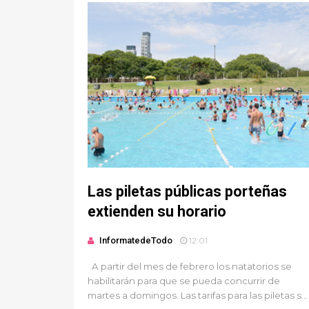
Las piletas públicas porteñas
extienden su horario
InformatedeTodo
12:01
A partir del mes de febrero los natatorios se
habilitarán para que se pueda concurrir de
martes a domingos. Las tarifas para las piletas s...