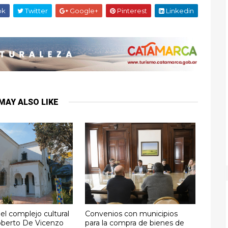
ok
Twitter
Google+
Pinterest
Linkedin
MAY ALSO LIKE
l complejo cultural
Convenios con municipios
oberto De Vicenzo
para la compra de bienes de