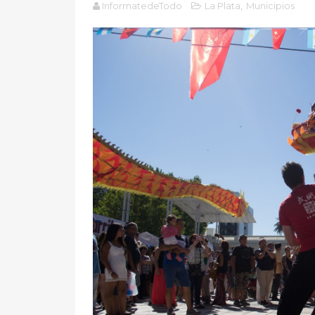
InformatedeTodo
La Plata
,
Municipios