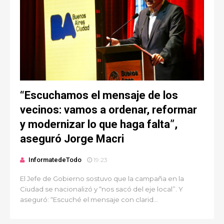
“Escuchamos el mensaje de los
vecinos: vamos a ordenar, reformar
y modernizar lo que haga falta”,
aseguró Jorge Macri
InformatedeTodo
19:23
El Jefe de Gobierno sostuvo que la campaña en la
Ciudad se nacionalizó y “nos sacó del eje local”. Y
aseguró: “Escuché el mensaje con clarid...