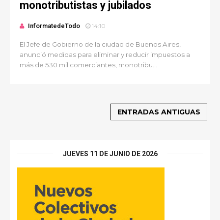
monotributistas y jubilados
InformatedeTodo
14:10
El Jefe de Gobierno de la ciudad de Buenos Aires,
anunció medidas para eliminar y reducir impuestos a
más de 530 mil comerciantes, monotribu...
ENTRADAS ANTIGUAS
JUEVES 11 DE JUNIO DE 2026